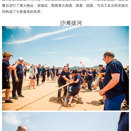
餐后进行了篝火晚会，放烟花，围着篝火跑着、跳着、唱着，与员工欢乐的笑脸共
同构成了今夜最美的风景。
沙滩拔河