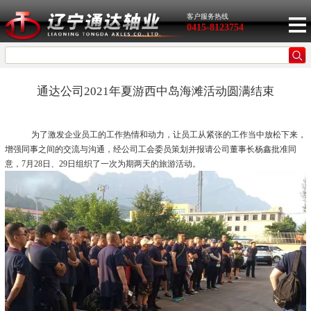
客户服务热线
0415-8123754
通达公司2021年夏游西中岛海滩活动圆满结束
为了激发企业员工的工作热情和动力，让员工从紧张的工作当中放松下来，
增强同事之间的交流与沟通，经公司工会委员策划并报请公司董事长杨鑫批准同
意，7月28日、29日组织了一次为期两天的旅游活动。