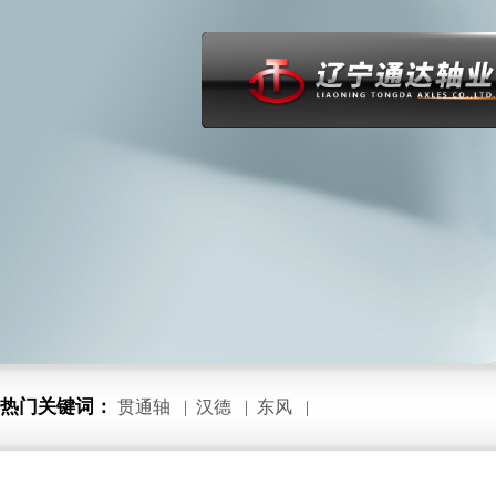
热门关键词：
贯通轴
|
汉德
|
东风
|