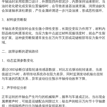
半轴油封采用双唇口设计，外唇阻挡外部泥沙，内唇保持油液密封。当
油封老化硬化或安装位置偏移时，会导致差速器油液泄漏。润滑油缺失
会加速轴承滚柱磨损，产生金属碎屑进一步污染油液，形成恶性循环。
3、材料疲劳断裂
半轴在承受扭矩时会发生微小弹性变形，长期交变应力作用下，材料内
部晶格结构逐渐劣化。当应力集中点超过材料屈服强度时，就会产生裂
纹扩展。这种疲劳断裂通常发生在万向节叉部或花键根部等应力集中区
域。
二、故障诊断的逻辑路径
1、动态监测参数变化
通过OBD诊断仪读取轮速传感器数据，对比左右驱动轮转速差。当差
值超过5%时，表明传动系统存在阻力差异。同时监测发动机输出扭矩
与车速的匹配关系，异常波动往往预示半轴传动效率下降。
2、声学特征分析
正常运转的半轴会产生均匀的机械噪声，频率与车速成正比。当出现金
属摩擦声时，可能是花键配合间隙过大；敲击声则暗示万向节十字轴磨
损；持续嗡鸣声往往与轴承保持架损坏相关。