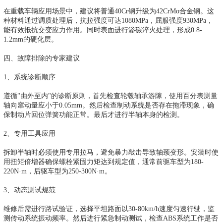
在重载车辆应用场景中，建议将普通40Cr钢升级为42CrMo合金钢。这
种材料通过调质处理后，抗拉强度可达1080MPa，屈服强度930MPa，
能有效抵抗交变应力作用。同时表面进行渗碳淬火处理，形成0.8-
1.2mm的硬化层。
四、故障排除的专家建议
1、系统诊断顺序
遵循"由外至内"的诊断原则，首先检查轮毂轴承游隙，使用百分表测量
轴向窜动量应小于0.05mm。然后检查制动系统是否存在拖滞现象，确
保制动片回位弹簧功能正常。最后才进行半轴本身的检测。
2、专用工具应用
拆卸半轴时必须使用专用拉马，避免暴力敲击导致轴颈变形。安装时使
用扭矩倍增器确保螺栓紧固力矩达到规定值，通常前驱车型为180-
220N·m，后驱车型为250-300N·m。
3、动态测试规范
维修后需进行路试验证，选择平坦路面以30-80km/h速度匀速行驶，监
测传动系统振动频率。然后进行紧急制动测试，检查ABS系统工作是否