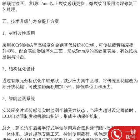
轴颈过渡区。发现0.2mm以上裂纹必须更换，微裂纹可采用冷焊修复工
艺处理。
五、技术升级与寿命提升方案
1、材料改性应用
采用40CrNiMoA等高强度合金钢替代传统40Cr钢，可使抗疲劳强度提
升40%。配合表面渗碳淬火工艺，形成5mm厚的高硬度表层，有效抵抗
磨损与冲击。
2、结构优化设计
通过有限元分析优化半轴形状，减少应力集中区域。将传统直花键改为
渐开线花键，可使接触面积增加25%，降低单位面积压力。
3、智能监测系统
安装应变片式传感器实时监测半轴受力状态，当应力超过设定阈值时，
ECU自动限制发动机输出扭矩，形成主动保护机制。
总之，延长汽车后桥半浮式半轴使用寿命需构建"预防-监测-维护"三位
一体体系。通过规范安装工艺、控制使用载荷、实施定期检测三大基础
措施，结合材料升级与智能监测技术，可使半轴平均寿命从15万公里延