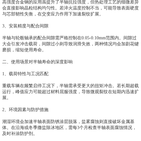
高强度合金钢的应用虽提升了半轴抗拉强度，但热处理工艺的细微差异
会直接影响晶粒结构均匀性。若淬火温度控制不当，可能导致表面硬度
与芯部韧性失衡，在交变应力作用下加速裂纹扩展。
3、安装精度与配合间隙
半轴与轮毂轴承的配合间隙需严格控制在0.05-0.10mm范围内。间隙过
大会引发冲击载荷，间隙过小则导致润滑失效，两种情况均会加剧花键
磨损，缩短使用寿命。
二、使用场景对半轴寿命的深度影响
1、载荷特性与工况匹配
重载车辆在频繁启停工况下，半轴需承受更大的扭矩冲击。若长期超载
运行，峰值应力可能超过材料屈服强度，导致微观裂纹在短期内迅速扩
展。
2、环境因素与防护措施
潮湿环境会加速半轴表面防锈涂层脱落，盐雾腐蚀则直接破坏金属基
体。在沿海或冬季撒盐除冰地区，需每3个月检查半轴表面腐蚀情况，
及时补涂防护剂。