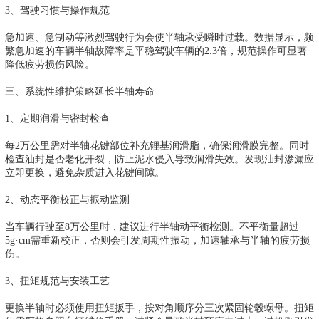
3、驾驶习惯与操作规范
急加速、急制动等激烈驾驶行为会使半轴承受瞬时过载。数据显示，频
繁急加速的车辆半轴故障率是平稳驾驶车辆的2.3倍，规范操作可显著
降低疲劳损伤风险。
三、系统性维护策略延长半轴寿命
1、定期润滑与密封检查
每2万公里需对半轴花键部位补充锂基润滑脂，确保润滑膜完整。同时
检查油封是否老化开裂，防止泥水侵入导致润滑失效。发现油封渗漏应
立即更换，避免杂质进入花键间隙。
2、动态平衡校正与振动监测
当车辆行驶至8万公里时，建议进行半轴动平衡检测。不平衡量超过
5g·cm需重新校正，否则会引发周期性振动，加速轴承与半轴的疲劳损
伤。
3、扭矩规范与安装工艺
更换半轴时必须使用扭矩扳手，按对角顺序分三次紧固轮毂螺母。扭矩