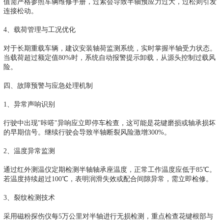
值需严格参照车辆维修手册，过紧会导致半轴预应力过大，过松则引发
连接松动。
4、载荷管理与工况优化
对于长期重载车辆，建议安装轴荷监测系统，实时掌握半轴受力状态。
当载荷超过额定值80%时，系统自动报警提示卸载，从源头控制过载风
险。
四、故障预警与应急处理机制
1、异常声响识别
行驶中出现"咔嗒"异响应立即停车检查，这可能是花键磨损或轴承损坏
的早期信号。继续行驶会导致半轴断裂风险激增300%。
2、温度异常监测
通过红外测温仪定期检测半轴轴承座温度，正常工作温度应低于85℃。
若温度持续超过100℃，表明润滑失效或配合间隙异常，需立即检修。
3、裂纹检测技术
采用磁粉探伤仪每5万公里对半轴进行无损检测，重点检查花键根部与