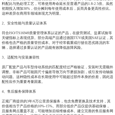
料配比与热处理工艺，可将使用寿命延长至普通产品的1.8-2.5倍。虽然
初期投入增加30%，但分摊到每年使用成本后，反而具备更高性价比。
这种差异在商用车领域体现尤为明显。
2、安全性能与质量认证体系
符合ISO/TS16949质量管理体系认证的产品，在疲劳测试、盐雾试验等
关键指标上表现优异。部分高端产品通过德国TÜV或美国SAE认证，其
价格包含严格的质量管控成本。对于经常载重或行驶在恶劣路况的车
辆，选择通过多重认证的产品能有效降低故障风险。
3、适配性与安装兼容性
原厂配套产品与车型传动系统的匹配度经过严格验证，安装时无需额外
调整。非标产品可能因尺寸偏差导致万向节磨损加剧，或引发传动轴振
动问题。这种隐性成本在长期使用中可能超过部件本身的价差，因此适
配性应作为重要考量因素。
4、售后服务保障体系
正规厂商提供的3年/6万公里质保服务，包含免费更换及技术支持，其
价值相当于产品价格的10%-15%。而部分低价产品仅提供基础保修，
且服务网点覆盖不足，可能增加后续维修成本。建立完善的售后服务网