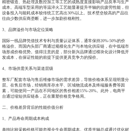
精密锻造、热处理及数控加工等工艺的成熟度直接影响产品良率与生产
成本。高端车型采用的等温淬火工艺能显著提升半轴的抗疲劳性能，但
设备投入与能耗成本较传统工艺高出30%以上。技术壁垒较高的产品往
往由少数供应商垄断，进一步加剧价格刚性。
3、品牌溢价与市场定位策略
国际一线品牌凭借技术专利与质量认证体系，通常保持20%-50%的价
格溢价。而国内头部厂商通过规模化生产与本地化供应链，在中低端市
场形成价格优势。值得注意的是，部分新兴品牌通过模块化设计降低开
发成本，在保证性能的前提下提供更具竞争力的报价。
4、市场供需关系与渠道层级
整车厂配套市场与售后维修市场的需求差异，导致价格体系呈现明显分
层。在售后市场，经销商库存水平、区域物流成本及终端服务费等因
素，可能使同一产品在不同地区的售价相差15%-20%。此外，电商平
台通过缩短供应链条，正在重塑价格竞争格局。
二、价格差异背后的性能价值分析
1、产品寿命周期成本构成
单纯比较采购价格可能忽视全生命周期成本。优质半轴总成通过优化材