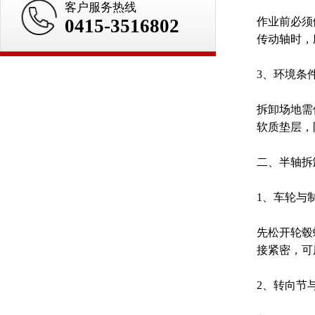
客户服务热线
0415-3516802
作业前必须
传动轴时，
3、环境条
拆卸场地需
软质垫层，
二、半轴拆
1、车轮与
先松开轮毂
接紧密，可
2、转向节