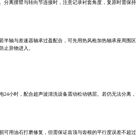
。分离摆臂与转向节连接时，注意记录衬套角度，复原时需保持
若半轴与差速器轴承过盈配合，可先用热风枪加热轴承座周围区
防止异物进入。
泡24小时，配合超声波清洗设备震动松动锈层。若仍无法分离，
损可用油石打磨修复，但需保证齿顶与齿根的平行度误差不超过