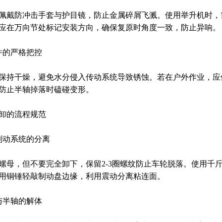
佩戴防冲击手套与护目镜，防止金属碎屑飞溅。使用举升机时，
应在万向节处标记安装方向，确保复原时角度一致，防止异响。
件的严格把控
保持干燥，避免水分侵入传动系统导致锈蚀。若在户外作业，应
防止半轴掉落时磕碰变形。
卸的流程规范
制动系统的分离
螺母，但不要完全卸下，保留2-3圈螺纹防止车轮脱落。使用千
用铜锤轻敲制动盘边缘，利用震动分离粘连面。
与半轴的解体