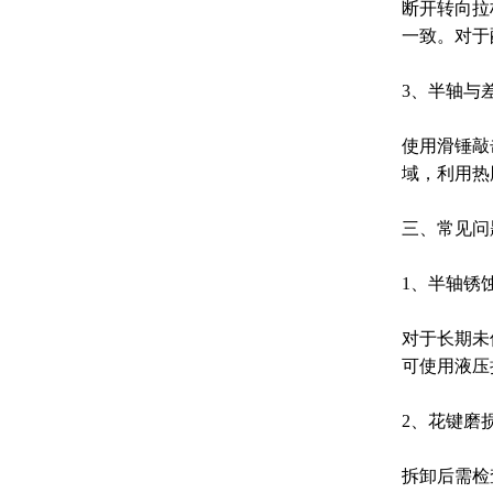
断开转向拉
一致。对于
3、半轴与
使用滑锤敲
域，利用热
三、常见问
1、半轴锈
对于长期未
可使用液压
2、花键磨
拆卸后需检