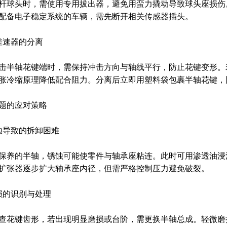
杆球头时，需使用专用拔出器，避免用蛮力撬动导致球头座损伤
配备电子稳定系统的车辆，需先断开相关传感器插头。
差速器的分离
击半轴花键端时，需保持冲击方向与轴线平行，防止花键变形。
胀冷缩原理降低配合阻力。分离后立即用塑料袋包裹半轴花键，
题的应对策略
蚀导致的拆卸困难
保养的半轴，锈蚀可能使零件与轴承座粘连。此时可用渗透油浸
扩张器逐步扩大轴承座内径，但需严格控制压力避免破裂。
损的识别与处理
查花键齿形，若出现明显磨损或台阶，需更换半轴总成。轻微磨