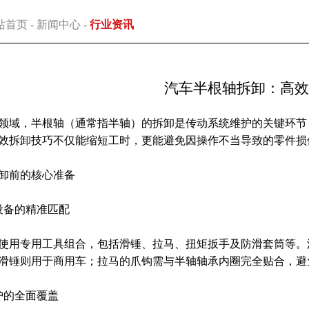
站首页
-
新闻中心
-
行业资讯
汽车半根轴拆卸：高
领域，半根轴（通常指半轴）的拆卸是传动系统维护的关键环节
效拆卸技巧不仅能缩短工时，更能避免因操作不当导致的零件损
卸前的核心准备
设备的精准匹配
使用专用工具组合，包括滑锤、拉马、扭矩扳手及防滑套筒等。
滑锤则用于商用车；拉马的爪钩需与半轴轴承内圈完全贴合，避
护的全面覆盖