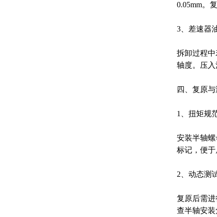
0.05m
3、差速器
拆卸过程中
轴度。压入
四、复原与
1、扭矩规
安装半轴螺
标记，便于
2、动态测
复原后需进
查半轴安装