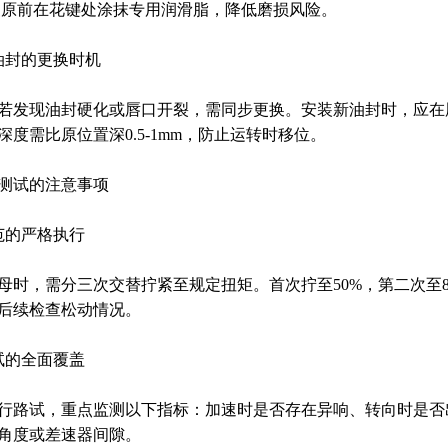
m。复原前在花键处涂抹专用润滑脂，降低磨损风险。
油封的更换时机
若发现油封硬化或唇口开裂，需同步更换。安装新油封时，应在
深度需比原位置深0.5-1mm，防止运转时移位。
测试的注意事项
范的严格执行
母时，需分三次交替拧紧至规定扭矩。首次拧至50%，第二次至8
后续检查松动情况。
试的全面覆盖
行路试，重点监测以下指标：加速时是否存在异响、转向时是否
角度或差速器间隙。