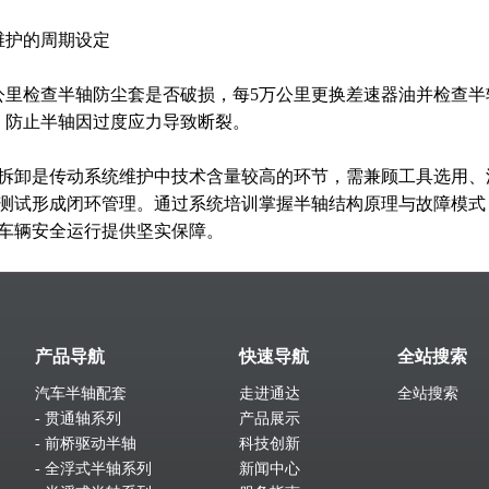
维护的周期设定
公里检查半轴防尘套是否破损，每5万公里更换差速器油并检查
，防止半轴因过度应力导致断裂。
拆卸是传动系统维护中技术含量较高的环节，需兼顾工具选用、
测试形成闭环管理。通过系统培训掌握半轴结构原理与故障模式
车辆安全运行提供坚实保障。
产品导航
快速导航
全站搜索
汽车半轴配套
走进通达
全站搜索
- 贯通轴系列
产品展示
- 前桥驱动半轴
科技创新
- 全浮式半轴系列
新闻中心