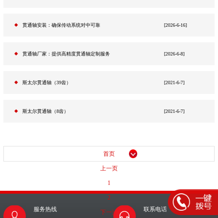
贯通轴安装：确保传动系统对中可靠
[2026-6-16]
贯通轴厂家：提供高精度贯通轴定制服务
[2026-6-8]
斯太尔贯通轴（39齿）
[2021-6-7]
斯太尔贯通轴（8齿）
[2021-6-7]
首页
上一页
1
2
服务热线
联系电话
下一页